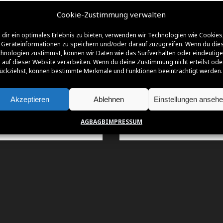
Cookie-Zustimmung verwalten
dir ein optimales Erlebnis zu bieten, verwenden wir Technologien wie Cookies
Geräteinformationen zu speichern und/oder darauf zuzugreifen. Wenn du die
NSOREN | FÖRDERER | PARTNER | SUPPO
hnologien zustimmst, können wir Daten wie das Surfverhalten oder eindeutige
 auf dieser Website verarbeiten. Wenn du deine Zustimmung nicht erteilst ode
ückziehst, können bestimmte Merkmale und Funktionen beeinträchtigt werden.
Akzeptieren
Ablehnen
Einstellungen anseh
AGB
AGB
IMPRESSUM