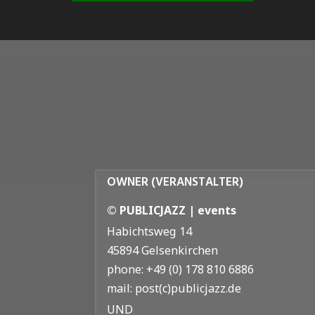
OWNER (VERANSTALTER)
© PUBLICJAZZ | events
Habichtsweg 14
45894 Gelsenkirchen
phone: +49 (0) 178 810 6886
mail: post(c)publicjazz.de
UND