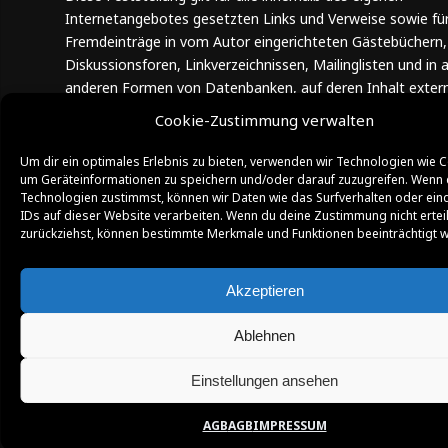
Internetangebotes gesetzten Links und Verweise sowie fü
Fremdeinträge in vom Autor eingerichteten Gästebüchern,
Diskussionsforen, Linkverzeichnissen, Mailinglisten und in a
anderen Formen von Datenbanken, auf deren Inhalt exter
Schreibzugriffe möglich sind. Für illegale, fehlerhafte oder
Cookie-Zustimmung verwalten
unvollständige Inhalte und insbesondere für Schäden, die 
Nutzung oder Nichtnutzung solcherart dargebotener
Um dir ein optimales Erlebnis zu bieten, verwenden wir Technologien wie C
Informationen entstehen, haftet allein der Anbieter der Sei
um Geräteinformationen zu speichern und/oder darauf zuzugreifen. Wenn 
Technologien zustimmst, können wir Daten wie das Surfverhalten oder ein
auf welche verwiesen wurde, nicht derjenige, der über Link
IDs auf dieser Website verarbeiten. Wenn du deine Zustimmung nicht ertei
die jeweilige Veröffentlichung lediglich verweist.
zurückziehst, können bestimmte Merkmale und Funktionen beeinträchtigt 
Urheber- und Kennzeichenrecht
Der Autor ist bestrebt, in allen Publikationen die Urheberr
Akzeptieren
der verwendeten Grafiken, Tondokumente, Videosequenze
Texte zu beachten, von ihm selbst erstellte Grafiken,
Ablehnen
Tondokumente, Videosequenzen und Texte zu nutzen oder
lizenzfreie Grafiken, Tondokumente, Videosequenzen und 
Einstellungen ansehen
zurückzugreifen.
Alle innerhalb des Internetangebotes genannten und ggf. 
AGB
AGB
IMPRESSUM
Dritte geschützten Marken- und Warenzeichen unterliegen