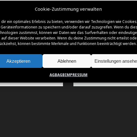
Cookie-Zustimmung verwalten
dir ein optimales Erlebnis zu bieten, verwenden wir Technologien wie Cookies
Geräteinformationen zu speichern und/oder darauf zuzugreifen. Wenn du die
NSOREN | FÖRDERER | PARTNER | SUPPO
hnologien zustimmst, können wir Daten wie das Surfverhalten oder eindeutige
 auf dieser Website verarbeiten. Wenn du deine Zustimmung nicht erteilst ode
ückziehst, können bestimmte Merkmale und Funktionen beeinträchtigt werden.
Akzeptieren
Ablehnen
Einstellungen anseh
AGB
AGB
IMPRESSUM