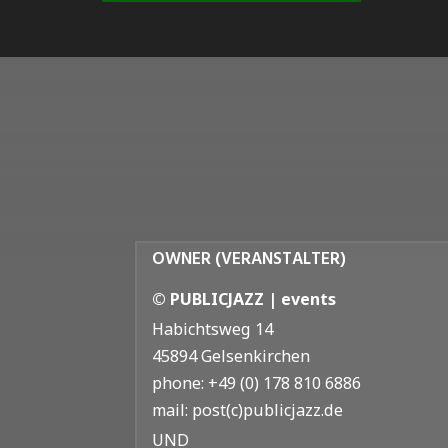
OWNER (VERANSTALTER)
© PUBLICJAZZ | events
Habichtsweg 14
45894 Gelsenkirchen
phone: +49 (0) 178 810 6886
mail: post(c)publicjazz.de
UND