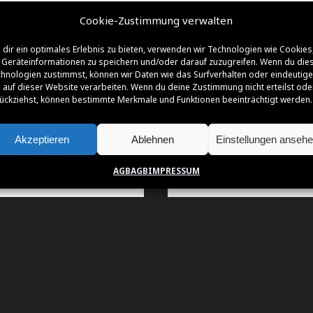
Cookie-Zustimmung verwalten
dir ein optimales Erlebnis zu bieten, verwenden wir Technologien wie Cookies
Geräteinformationen zu speichern und/oder darauf zuzugreifen. Wenn du die
NSOREN | FÖRDERER | PARTNER | SUPPO
hnologien zustimmst, können wir Daten wie das Surfverhalten oder eindeutige
 auf dieser Website verarbeiten. Wenn du deine Zustimmung nicht erteilst ode
ückziehst, können bestimmte Merkmale und Funktionen beeinträchtigt werden.
Akzeptieren
Ablehnen
Einstellungen anseh
AGB
AGB
IMPRESSUM