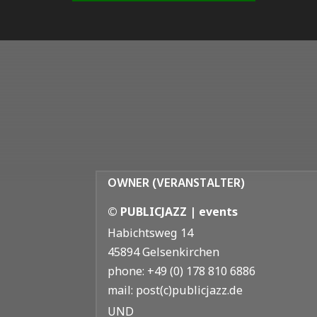
OWNER (VERANSTALTER)
© PUBLICJAZZ | events
Habichtsweg 14
45894 Gelsenkirchen
phone: +49 (0) 178 810 6886
mail: post(c)publicjazz.de
UND