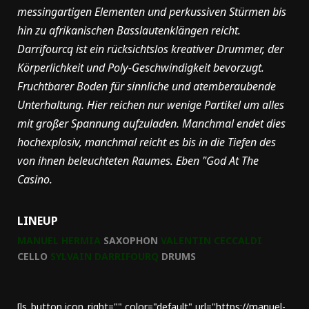
messingartigen Elementen und perkussiven Stürmen bis
hin zu afrikanischen Basslautenklängen reicht.
Darrifourcq ist ein rücksichtslos kreativer Drummer, der
Körperlichkeit und Poly-Geschwindigkeit bevorzugt.
Fruchtbarer Boden für sinnliche und atemberaubende
Unterhaltung. Hier reichen nur wenige Partikel um alles
mit großer Spannung aufzuladen. Manchmal endet dies
hochexplosiv, manchmal reicht es bis in die Tiefen des
von ihnen beleuchteten Raumes. Eben "God At The
Casino.
LINEUP
MANUEL HERMIA
SAXOPHON
VALENTIN CECCALDI
CELLO
SYLVAIN DARRIFOURQ
DRUMS
[ls_button icon_right="" color="default" url="https://manuel-