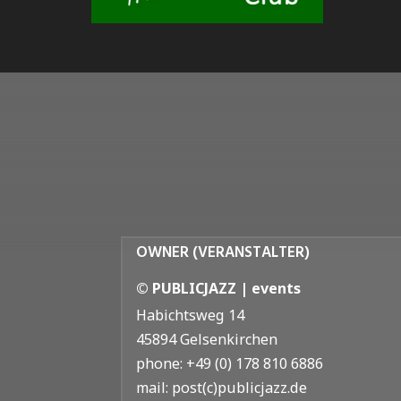
OWNER (VERANSTALTER)
© PUBLICJAZZ | events
Habichtsweg 14
45894 Gelsenkirchen
phone: +49 (0) 178 810 6886
mail: post(c)publicjazz.de