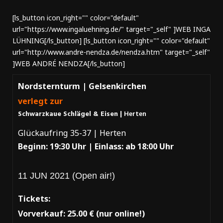
[ls_button icon_right="" color="default"
url="https://www.ingaluehning.de/" target="_self" ]WEB INGA
LÜHNING[/ls_button] [ls_button icon_right="" color="default"
url="http://www.andre-nendza.de/nendza.htm" target="_self"
]WEB ANDRÉ NENDZA[/ls_button]
Nordsternturm | Gelsenkirchen
verlegt zur
Schwarzkaue Schlägel & Eisen |
Herten
Glückaufring 35-37 | Herten
Beginn: 19:30 Uhr |
Einlass: ab 18:00 Uhr
11 JUN 2021 (
Open air!)
Tickets:
Vorverkauf: 25.00 € (nur online!)