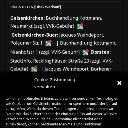
VVK-STELLEN [Direktverkauf]
Gelsenkirchen:
Buchhandlung Kottmann,
Neumarkt (zzgl. VVK-Gebühr)
Gelsenkirchen-Buer:
Jacques Weindeport,
Polsumer Str. 1
| Buchhandlung Kottmann,
Nienhofstr. 1 (zzgl. VVK-Gebühr)
Dorsten:
StadtInfo, Recklinghäuser Straße 20 (zzgl. VVK-
Gebühr)
| Jacques Weindeport, Borkener
Straße 183
| Das LEO, Fürst-Leopold-Allee
Cookie-Zustimmung
verwalten
70
Essen:
Heinrich-Heine Buchhandlung,
Viehofer Platz 8
Marl:
Buchhandlung
Um dir ein optimales Erlebnis zu bieten, verwenden wir Technologien
wie Cookies, um Geräteinformationen zu speichern und/oder darauf
Kottmann, Marler Stern (zzgl. VVK-Gebühr)
zuzugreifen. Wenn du diesen Technologien zustimmst, können wir
Recklinghausen:
Buchhandlung Attatroll,
Daten wie das Surfverhalten oder eindeutige IDs auf dieser Website
verarbeiten. Wenn du deine Zustimmung nicht erteilst oder
Herner Str. 16 (zzgl. VVK-Gebühr)
zurückziehst, können bestimmte Merkmale und Funktionen