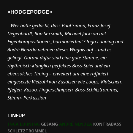
»HODGEPODGE«
...Wer hätte gedacht, dass Paul Simon, Franz-Josef
Degenhardt, Ron Sexsmith,
Michael Jackson mit
Eigenkompositionen „harmonierten“? Inga Lühning und
André
Nenzda nehmen dieses Wagnis auf – und es
gelingt. Garant dafür sind eine gute
Stimme, ein
rhythmisch-klanglich perfektes Bass-Spiel und ein
ebensolches Timing
– erweitert um eine raffiniert
eingesetzte Vielzahl von Zusätzen wie Loops,
Klatschen,
Pfeifen, Kazoo, Fingerschnipsen, Bass-Schlitztrommel,
Stimm-
Perkussion
LINEUP
INGA LÜHNING
GESANG
ANDRÉ NENDZA
KONTRABASS
SCHLITZTROMMEL