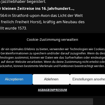
 Jazzliebhaber begeistert.
kleinen Zeitreise ins 16. Jahrhundert...,
 1564 in Stratford-upon-Avon das Licht der Welt
freilich: Freiheit Horst), kräftig am Neubau des
llt wurde 1573.
's Leb- und Schaffenszeiten auch auf Schloss Horst
Cookie-Zustimmung verwalten
nt Ihr am 20. Februar bei verlängerter Öffnungszeit
smuseum Schloss Horst
erkunden. Für Eure
dir ein optimales Erlebnis zu bieten, verwenden wir Technologien wie Cookies
Geräteinformationen zu speichern und/oder darauf zuzugreifen. Wenn du die
r Zeit wird Euch die aktuelle (stellvertretende)
hnologien zustimmst, können wir Daten wie das Surfverhalten oder eindeutige
d Anwort stehen (der Museumseintritt ist frei!).
 auf dieser Website verarbeiten. Wenn du deine Zustimmung nicht erteilst ode
ückziehst, können bestimmte Merkmale und Funktionen beeinträchtigt werden.
ne weitere Überraschung auf Euch.
orst mit Führungen
Akzeptieren
Ablehnen
Einstellungen anseh
AGB
AGB
IMPRESSUM