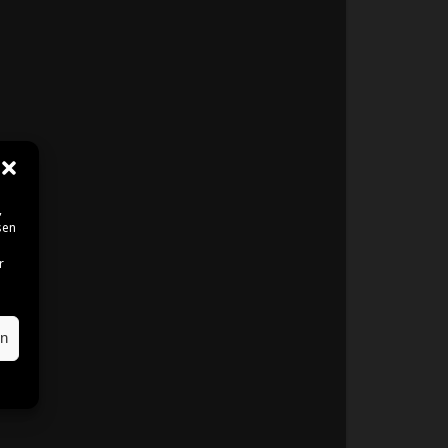
,
sen
r
en