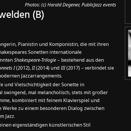
Photos: (c) Harald Degener, PublicJazz events
nwelden
(B)
ängerin, Pianistin und Komponistin, die mit ihren
hakespeares Sonetten internationale
annten
Shakespeare-Trilogie
– bestehend aus den
nnets I
(2012),
II
(2014) und
III
(2017) – verbindet sie
modernen Jazzarrangements.
e und Vielschichtigkeit der Sonette in
 swingend, mal melancholisch, stets mit großer
imme, kombiniert mit feinem Klavierspiel und
e Werke zu einem besonderen Dialog zwischen
m Jazz.
einen eigenständigen künstlerischen Stil