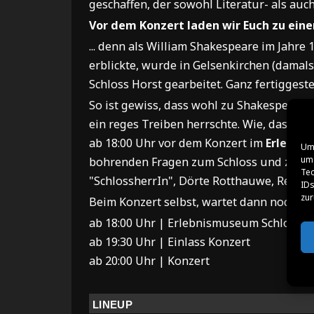
geschaffen, der sowohl Literatur- als auch
Vor dem Konzert laden wir Euch zu einer 
... denn als William Shakespeare im Jahre
erblickte, wurde in Gelsenkirchen (damals 
Schloss Horst gearbeitet. Ganz fertiggeste
So ist gewiss, dass wohl zu Shakespearse
ein reges Treiben herrschte. Wie, das kön
ab 18:00 Uhr vor dem Konzert im
Erlebni
Um 
um 
bohrenden Fragen zum Schloss und zu diese
Tec
"SchlossherrIn", Dörte Rotthauwe, Rede un
IDs
zur
Beim Konzert selbst, wartet dann noch ei
ab 18:00 Uhr | Erlebnismuseum Schloss H
ab 19:30 Uhr | Einlass Konzert
ab 20:00 Uhr | Konzert
LINEUP