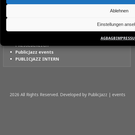
AGB / DATENSCHTZERKLÄRUNG
ARCHIV
Ablehnen
FINEARTJAZZ-SUPPORTERS-CLUB
IMPRESSUM
Einstellungen anse
KONTAKT
PARTNER WERDEN
AGB
AGB
IMPRESS
PRESSEBEREICH
PublicJazz events
PUBLICJAZZ INTERN
2026 All Rights Reserved. Developed by PublicJazz | events