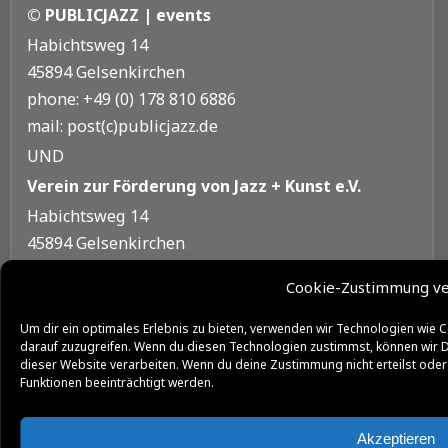
© PUBLICJAZZ | events
Habichtsweg 14
45894 Gelsenkirchen
phone: +49 (0) 178 810 6886
mail: post(c)publicjazz.de
UND
Verein zur Förderung von Jazz + Kunst e.V.
Habichtsweg 14
45894 Gelsenkirchen
phone: +49 (0) 209 972 666 77
Cookie-Zustimmung v
mail: info(c)jazzundkunst.net
web:
www.jazzundkunst.net
Um dir ein optimales Erlebnis zu bieten, verwenden wir Technologien wie
darauf zuzugreifen. Wenn du diesen Technologien zustimmst, können wir D
dieser Website verarbeiten. Wenn du deine Zustimmung nicht erteilst ode
Funktionen beeinträchtigt werden.
SITEMAP
Akzeptieren