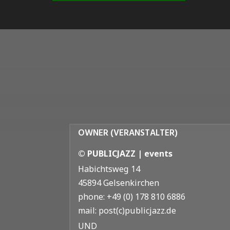
OWNER (VERANSTALTER)
© PUBLICJAZZ | events
Habichtsweg 14
45894 Gelsenkirchen
phone: +49 (0) 178 810 6886
mail: post(c)publicjazz.de
UND