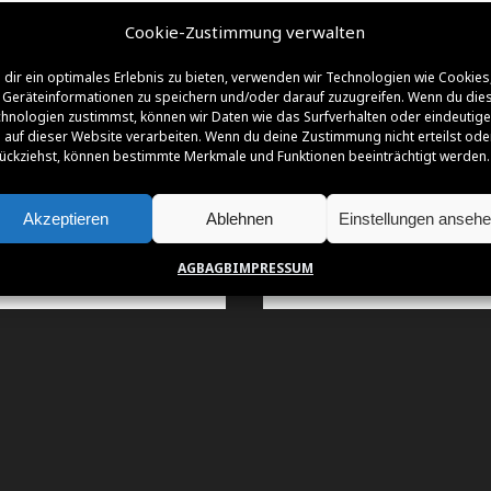
Cookie-Zustimmung verwalten
dir ein optimales Erlebnis zu bieten, verwenden wir Technologien wie Cookies
Geräteinformationen zu speichern und/oder darauf zuzugreifen. Wenn du die
NSOREN | FÖRDERER | PARTNER | SUPPO
hnologien zustimmst, können wir Daten wie das Surfverhalten oder eindeutige
 auf dieser Website verarbeiten. Wenn du deine Zustimmung nicht erteilst ode
ückziehst, können bestimmte Merkmale und Funktionen beeinträchtigt werden.
Akzeptieren
Ablehnen
Einstellungen anseh
AGB
AGB
IMPRESSUM