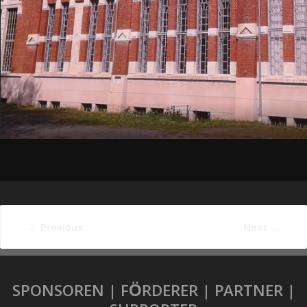
←
Previous
Next
→
SPONSOREN | FÖRDERER | PARTNER |