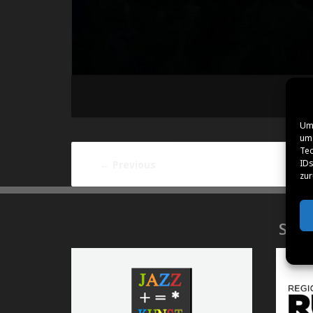
Um 
um 
Tec
IDs
←
Previous
zur
SPO