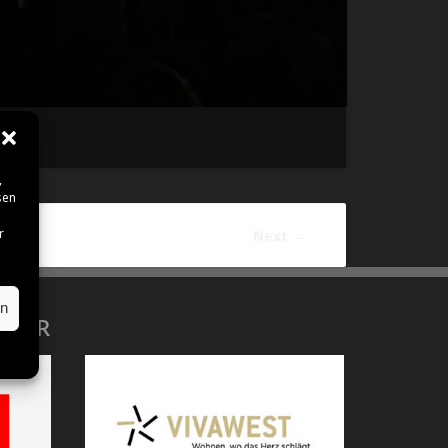
,
sen
r
Next
→
en
RTER