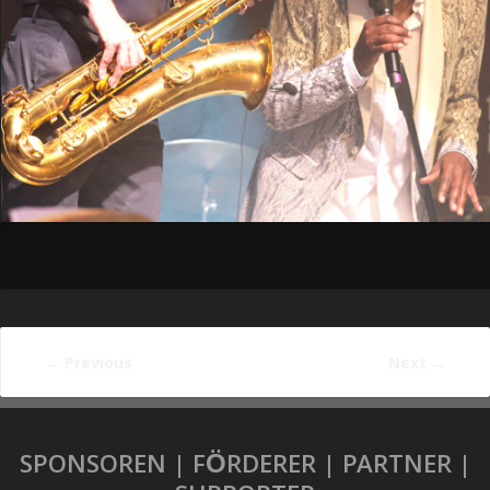
←
Previous
Next
→
SPONSOREN | FÖRDERER | PARTNER |