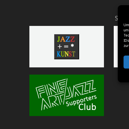
SPO
Um 
um 
Tec
IDs
zur