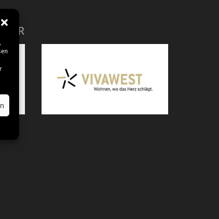
RTER
,
sen
r
en