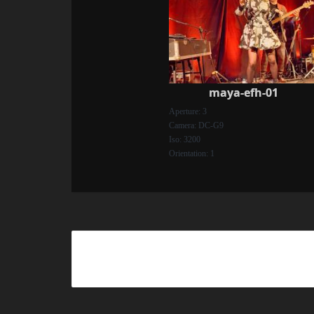
maya-efh-01
Aperture: 3
Camera: DC-G9
Iso: 3200
Orientation: 1