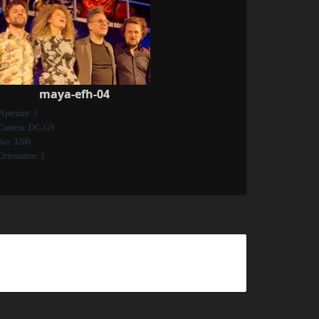
maya-efh-04
Aperture: 3
Camera: DC-G9
Iso: 3200
Orientation: 1