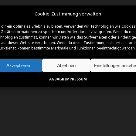
Cookie-Zustimmung verwalten
NSOREN | FÖRDERER | PARTNER | SUPPO
dir ein optimales Erlebnis zu bieten, verwenden wir Technologien wie Cookies
Geräteinformationen zu speichern und/oder darauf zuzugreifen. Wenn du die
hnologien zustimmst, können wir Daten wie das Surfverhalten oder eindeutige
 auf dieser Website verarbeiten. Wenn du deine Zustimmung nicht erteilst ode
ückziehst, können bestimmte Merkmale und Funktionen beeinträchtigt werden.
Akzeptieren
Ablehnen
Einstellungen anseh
AGB
AGB
IMPRESSUM