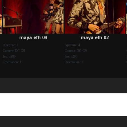
maya-efh-03
maya-efh-02
Aperture: 3
Aperture: 4
Camera: DC-G9
Camera: DC-G9
Iso: 3200
Iso: 3200
Orientation: 1
Orientation: 1