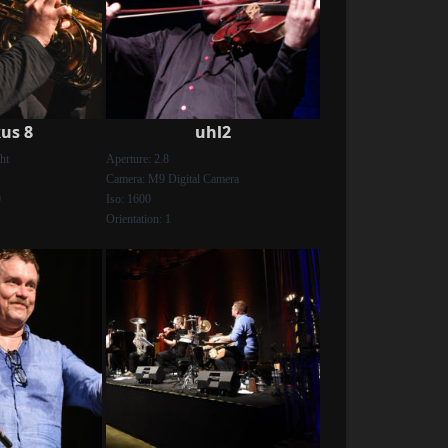
us 8
uhl2
ht
Aperture: 2.8
Camera: M9 Digital Camera
0
Iso: 1600
Orientation: 1