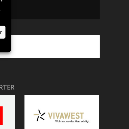
sen
r
en
RTER