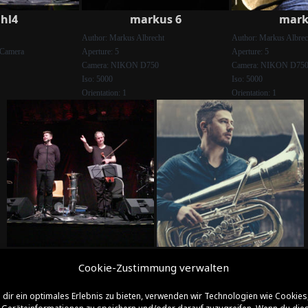
hl4
markus 6
mark
Author: Markus Albrecht
Author: Markus Albrec
 Camera
Aperture: 5
Aperture: 5
Camera: NIKON D750
Camera: NIKON D75
Iso: 5000
Iso: 5000
Orientation: 1
Orientation: 1
uhl3
herskedal1080x600
Cookie-Zustimmung verwalten
Aperture: 2.8
Caption: All rights reserved. Photos by
Camera: M9 Digital Camera
Andreas Schille (c) Daniel Herskedal. For
dir ein optimales Erlebnis zu bieten, verwenden wir Technologien wie Cookies
Iso: 1600
further information see www.o-tonemusic.eu