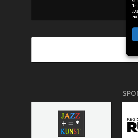
um 
Tec
IDs
zur
SPO