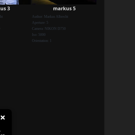
us 3
markus 5
ht
Author: Markus Albrecht
Aperture: 5
0
Camera: NIKON D750
Iso: 5000
Orientation: 1
,