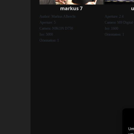
markus 7
u
Author: Markus Albrecht
Aperture: 2.4
Aperture: 5
Camera: M9 Digital
Camera: NIKON D750
Iso: 1600
Iso: 5000
Orientation: 1
Orientation: 1
Um 