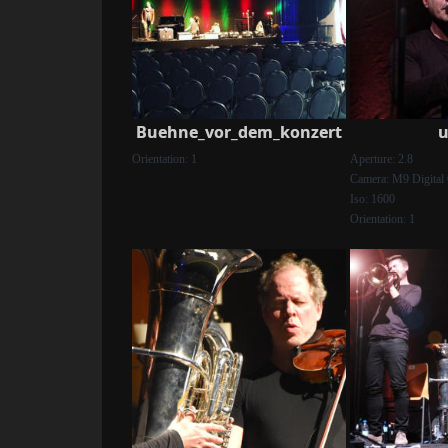
Buehne_vor_dem_konzert
u
Orientation: 1
Aperture: 2.8
Camera: M9 Digital
Iso: 1600
Orientation: 1