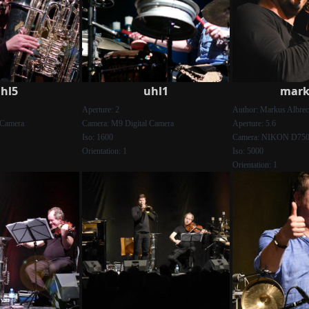
hl5
uhl1
mark
Aperture: 2
Author: Markus Albrec
 Camera
Camera: M9 Digital Camera
Aperture: 5.6
Iso: 1600
Camera: NIKON D75
Orientation: 1
Iso: 5000
Orientation: 1