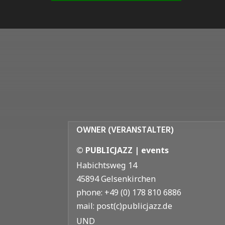
OWNER (VERANSTALTER)
© PUBLICJAZZ | events
Habichtsweg 14
45894 Gelsenkirchen
phone: +49 (0) 178 810 6886
mail: post(c)publicjazz.de
UND