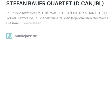
STEFAN BAUER QUARTET (D,CAN,IRL)
(c) PublicJazz events THIS WAS! STEFAN BAUER QUARTET (D,CA
Yorker Jazzclubs, zu denen viele zu den legendärsten der Welt 
THIS
Diesmal …
weiterlesen
WAS!
JAZZ+DINNER
publicjazz.de
STEFAN
BAUER
QUARTET
(D,CAN,IRL)