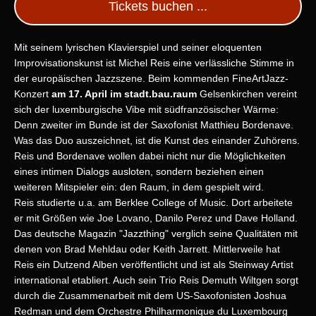
Tickets buchen ...
Mit seinem lyrischen Klavierspiel und seiner eloquenten
Improvisationskunst ist Michel Reis eine verlässliche Stimme in
der europäischen Jazzszene. Beim kommenden FineArtJazz-
Konzert
am 17. April im stadt.bau.raum
Gelsenkirchen vereint
sich der luxemburgische Vibe mit südfranzösischer Wärme:
Denn zweiter im Bunde ist der Saxofonist Matthieu Bordenave.
Was das Duo auszeichnet, ist die Kunst des einander Zuhörens.
Reis und Bordenave wollen dabei nicht nur die Möglichkeiten
eines intimen Dialogs ausloten, sondern beziehen einen
weiteren Mitspieler ein: den Raum, in dem gespielt wird.
Reis studierte u.a. am Berklee College of Music. Dort arbeitete
er mit Größen wie Joe Lovano, Danilo Perez und Dave Holland.
Das deutsche Magazin "Jazzthing" verglich seine Qualitäten mit
denen von Brad Mehldau oder Keith Jarrett. Mittlerweile hat
Reis ein Dutzend Alben veröffentlicht und ist als Steinway Artist
international etabliert. Auch sein Trio Reis Demuth Wiltgen sorgt
durch die Zusammenarbeit mit dem US-Saxofonisten Joshua
Redman und dem Orchestre Philharmonique du Luxembourg