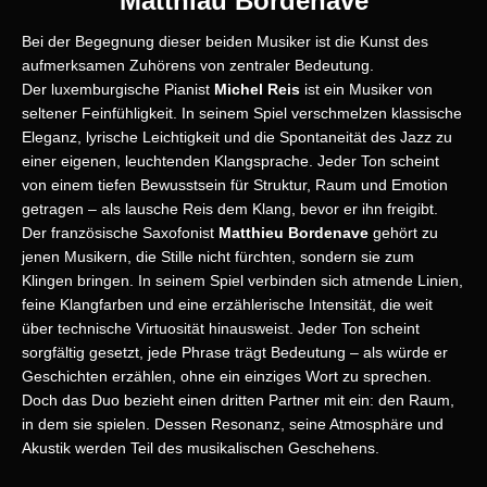
Matthiau Bordenave
Bei der Begegnung dieser beiden Musiker ist die Kunst des
aufmerksamen Zuhörens von zentraler Bedeutung.
Der luxemburgische Pianist
Michel Reis
ist ein Musiker von
seltener Feinfühligkeit. In seinem Spiel verschmelzen klassische
Eleganz, lyrische Leichtigkeit und die Spontaneität des Jazz zu
einer eigenen, leuchtenden Klangsprache. Jeder Ton scheint
von einem tiefen Bewusstsein für Struktur, Raum und Emotion
getragen – als lausche Reis dem Klang, bevor er ihn freigibt.
Der französische Saxofonist
Matthieu Bordenave
gehört zu
jenen Musikern, die Stille nicht fürchten, sondern sie zum
Klingen bringen. In seinem Spiel verbinden sich atmende Linien,
feine Klangfarben und eine erzählerische Intensität, die weit
über technische Virtuosität hinausweist. Jeder Ton scheint
sorgfältig gesetzt, jede Phrase trägt Bedeutung – als würde er
Geschichten erzählen, ohne ein einziges Wort zu sprechen.
Doch das Duo bezieht einen dritten Partner mit ein: den Raum,
in dem sie spielen. Dessen Resonanz, seine Atmosphäre und
Akustik werden Teil des musikalischen Geschehens.